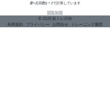
量×左回数)) ÷ 2
で計算しています
閲覧制限
© 2026
筋トレ日和
利用規約
プライバシー
お問合せ
トレーニング履歴