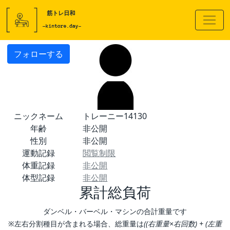
フォローする
ニックネーム
トレーニー14130
年齢
非公開
性別
非公開
運動記録
閲覧制限
体重記録
非公開
体型記録
非公開
累計総負荷
ダンベル・バーベル・マシンの合計重量です
※左右分割種目が含まれる場合、総重量は
((右重量×右回数) + (左重