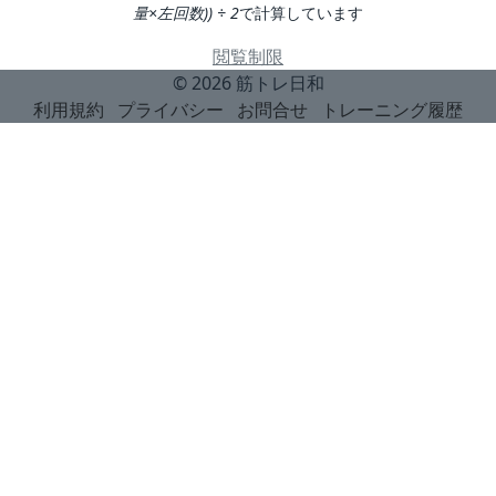
量×左回数)) ÷ 2
で計算しています
閲覧制限
© 2026
筋トレ日和
利用規約
プライバシー
お問合せ
トレーニング履歴