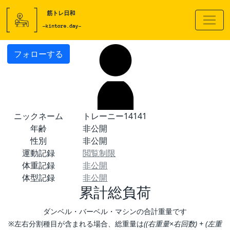
フォローする
ニックネーム
トレーニー14141
年齢
非公開
性別
非公開
運動記録
閲覧制限
体重記録
非公開
体型記録
非公開
累計総負荷
ダンベル・バーベル・マシンの合計重量です
※左右分割種目が含まれる場合、総重量は
((右重量×右回数) + (左重