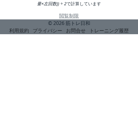
量×左回数)) ÷ 2
で計算しています
閲覧制限
© 2026
筋トレ日和
利用規約
プライバシー
お問合せ
トレーニング履歴