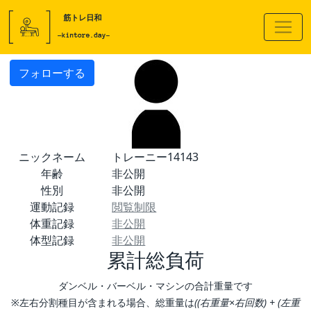
フォローする
ニックネーム
トレーニー14143
年齢
非公開
性別
非公開
運動記録
閲覧制限
体重記録
非公開
体型記録
非公開
累計総負荷
ダンベル・バーベル・マシンの合計重量です
※左右分割種目が含まれる場合、総重量は
((右重量×右回数) + (左重