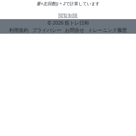
量×左回数)) ÷ 2
で計算しています
閲覧制限
© 2026
筋トレ日和
利用規約
プライバシー
お問合せ
トレーニング履歴