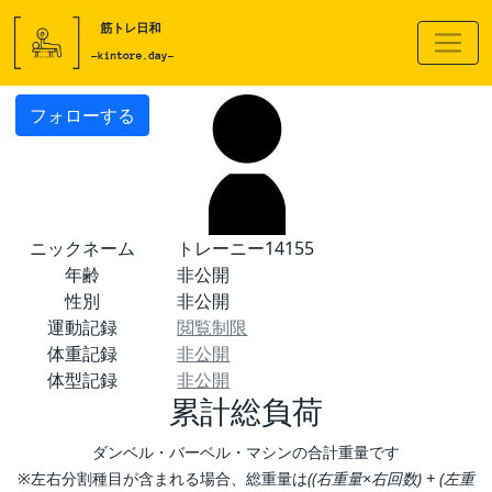
フォローする
ニックネーム
トレーニー14155
年齢
非公開
性別
非公開
運動記録
閲覧制限
体重記録
非公開
体型記録
非公開
累計総負荷
ダンベル・バーベル・マシンの合計重量です
※左右分割種目が含まれる場合、総重量は
((右重量×右回数) + (左重