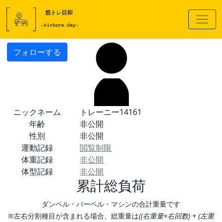
フォローする
ニックネーム
トレーニー14161
年齢
非公開
性別
非公開
運動記録
閲覧制限
体重記録
非公開
体型記録
非公開
累計総負荷
ダンベル・バーベル・マシンの合計重量です
※左右分割種目が含まれる場合、総重量は
((右重量×右回数) + (左重