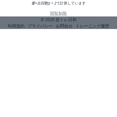
量×左回数)) ÷ 2
で計算しています
閲覧制限
© 2026
筋トレ日和
利用規約
プライバシー
お問合せ
トレーニング履歴