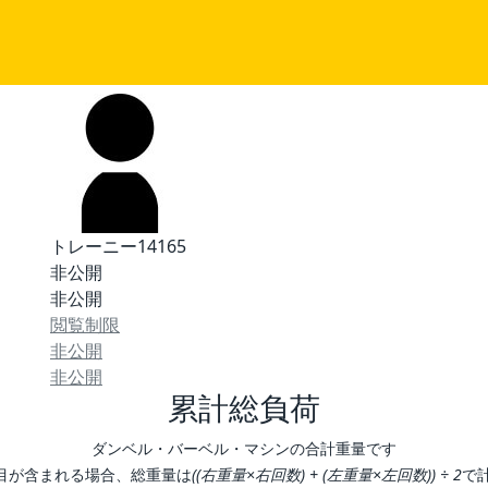
トレーニー14165
非公開
非公開
閲覧制限
非公開
非公開
累計総負荷
ダンベル・バーベル・マシンの合計重量です
目が含まれる場合、総重量は
((右重量×右回数) + (左重量×左回数)) ÷ 2
で