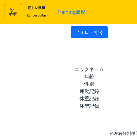
Training履歴
フォローする
ニックネーム
年齢
性別
運動記録
体重記録
体型記録
※左右分割種