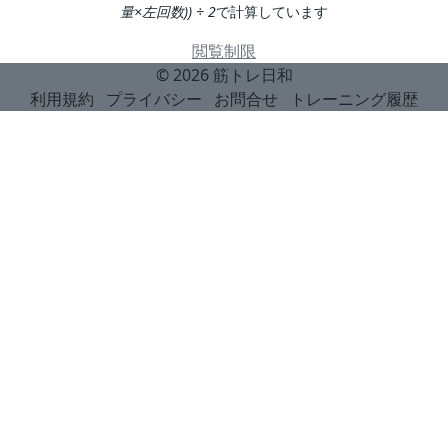
量×左回数)) ÷ 2
で計算しています
閲覧制限
© 2026
筋トレ日和
利用規約
プライバシー
お問合せ
トレーニング履歴