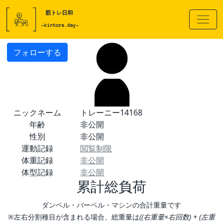
フォローする
ニックネーム
トレーニー14168
年齢
非公開
性別
非公開
運動記録
閲覧制限
体重記録
非公開
体型記録
非公開
累計総負荷
ダンベル・バーベル・マシンの合計重量です
※左右分割種目が含まれる場合、総重量は
((右重量×右回数) + (左重