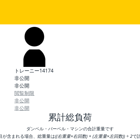
トレーニー14174
非公開
非公開
閲覧制限
非公開
非公開
累計総負荷
ダンベル・バーベル・マシンの合計重量です
目が含まれる場合、総重量は
((右重量×右回数) + (左重量×左回数)) ÷ 2
で