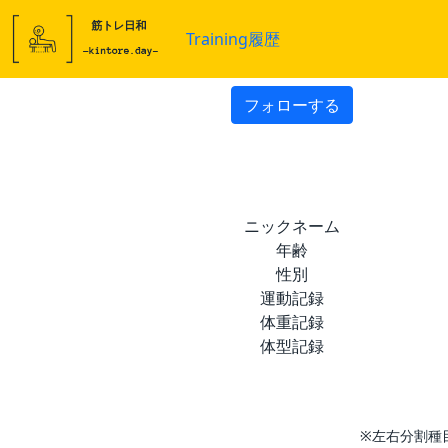
Training履歴
フォローする
ニックネーム
年齢
性別
運動記録
体重記録
体型記録
※左右分割種