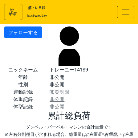
フォローする
ニックネーム
トレーニー14189
年齢
非公開
性別
非公開
運動記録
閲覧制限
体重記録
非公開
体型記録
非公開
累計総負荷
ダンベル・バーベル・マシンの合計重量です
※左右分割種目が含まれる場合、総重量は
((右重量×右回数) + (左重