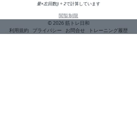
量×左回数)) ÷ 2
で計算しています
閲覧制限
© 2026
筋トレ日和
利用規約
プライバシー
お問合せ
トレーニング履歴