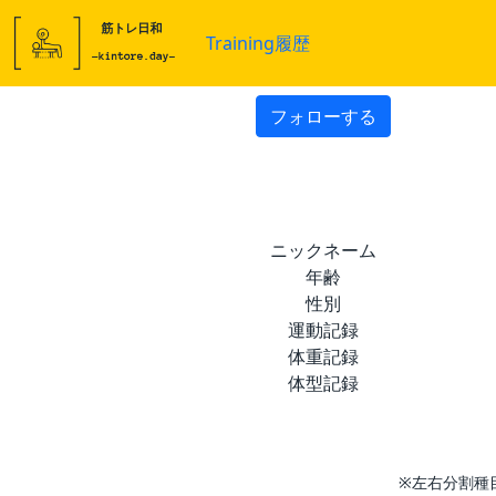
Training履歴
フォローする
ニックネーム
年齢
性別
運動記録
体重記録
体型記録
※左右分割種