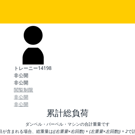
トレーニー14198
非公開
非公開
閲覧制限
非公開
非公開
累計総負荷
ダンベル・バーベル・マシンの合計重量です
目が含まれる場合、総重量は
((右重量×右回数) + (左重量×左回数)) ÷ 2
で