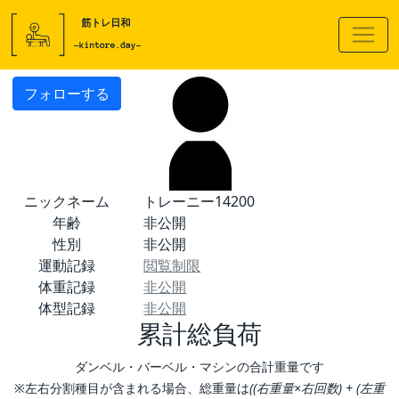
フォローする
ニックネーム
トレーニー14200
年齢
非公開
性別
非公開
運動記録
閲覧制限
体重記録
非公開
体型記録
非公開
累計総負荷
ダンベル・バーベル・マシンの合計重量です
※左右分割種目が含まれる場合、総重量は
((右重量×右回数) + (左重