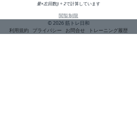
量×左回数)) ÷ 2
で計算しています
閲覧制限
© 2026
筋トレ日和
利用規約
プライバシー
お問合せ
トレーニング履歴