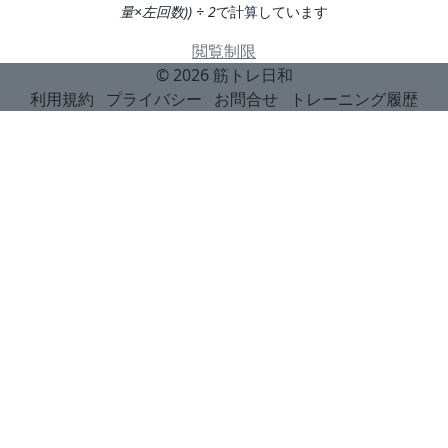
量×左回数)) ÷ 2
で計算しています
閲覧制限
© 2026
筋トレ日和
利用規約
プライバシー
お問合せ
トレーニング履歴