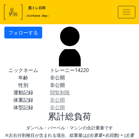
フォローする
ニックネーム
トレーニー14220
年齢
非公開
性別
非公開
運動記録
閲覧制限
体重記録
非公開
体型記録
非公開
累計総負荷
ダンベル・バーベル・マシンの合計重量です
※左右分割種目が含まれる場合、総重量は
((右重量×右回数) + (左重