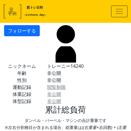
フォローする
ニックネーム
トレーニー14240
年齢
非公開
性別
非公開
運動記録
閲覧制限
体重記録
非公開
体型記録
非公開
累計総負荷
ダンベル・バーベル・マシンの合計重量です
※左右分割種目が含まれる場合、総重量は
((右重量×右回数) + (左重