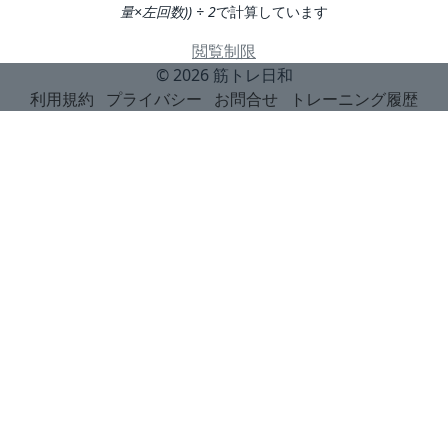
量×左回数)) ÷ 2
で計算しています
閲覧制限
© 2026
筋トレ日和
利用規約
プライバシー
お問合せ
トレーニング履歴