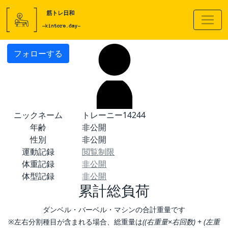
フォローする
ニックネーム
トレーニー14244
年齢
非公開
性別
非公開
運動記録
閲覧制限
体重記録
非公開
体型記録
非公開
累計総負荷
ダンベル・バーベル・マシンの合計重量です
※左右分割種目が含まれる場合、総重量は
((右重量×右回数) + (左重