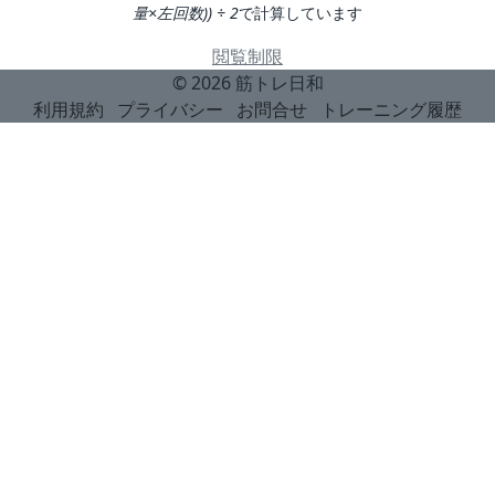
量×左回数)) ÷ 2
で計算しています
閲覧制限
© 2026
筋トレ日和
利用規約
プライバシー
お問合せ
トレーニング履歴