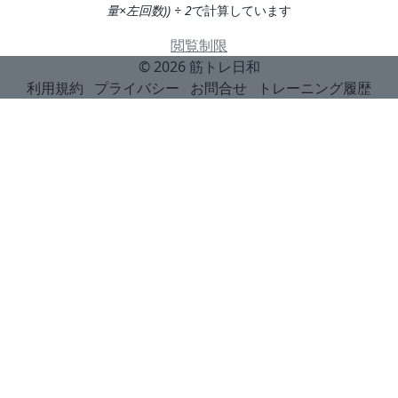
量×左回数)) ÷ 2
で計算しています
閲覧制限
© 2026
筋トレ日和
利用規約
プライバシー
お問合せ
トレーニング履歴