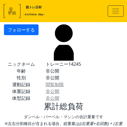
フォローする
ニックネーム
トレーニー14245
年齢
非公開
性別
非公開
運動記録
閲覧制限
体重記録
非公開
体型記録
非公開
累計総負荷
ダンベル・バーベル・マシンの合計重量です
※左右分割種目が含まれる場合、総重量は
((右重量×右回数) + (左重