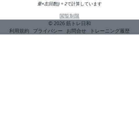
量×左回数)) ÷ 2
で計算しています
閲覧制限
© 2026
筋トレ日和
利用規約
プライバシー
お問合せ
トレーニング履歴