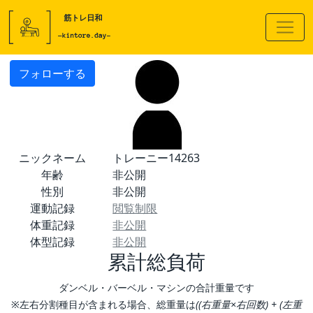
フォローする
ニックネーム
トレーニー14263
年齢
非公開
性別
非公開
運動記録
閲覧制限
体重記録
非公開
体型記録
非公開
累計総負荷
ダンベル・バーベル・マシンの合計重量です
※左右分割種目が含まれる場合、総重量は
((右重量×右回数) + (左重