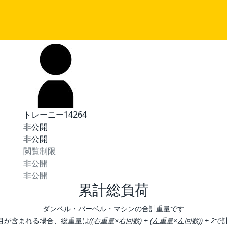
トレーニー14264
非公開
非公開
閲覧制限
非公開
非公開
累計総負荷
ダンベル・バーベル・マシンの合計重量です
目が含まれる場合、総重量は
((右重量×右回数) + (左重量×左回数)) ÷ 2
で