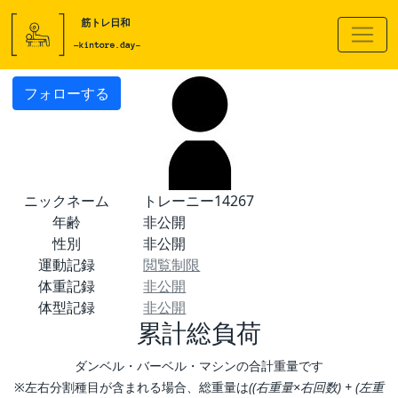
フォローする
ニックネーム
トレーニー14267
年齢
非公開
性別
非公開
運動記録
閲覧制限
体重記録
非公開
体型記録
非公開
累計総負荷
ダンベル・バーベル・マシンの合計重量です
※左右分割種目が含まれる場合、総重量は
((右重量×右回数) + (左重