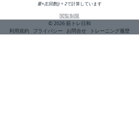
量×左回数)) ÷ 2
で計算しています
閲覧制限
© 2026
筋トレ日和
利用規約
プライバシー
お問合せ
トレーニング履歴