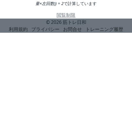
量×左回数)) ÷ 2
で計算しています
閲覧制限
© 2026
筋トレ日和
利用規約
プライバシー
お問合せ
トレーニング履歴