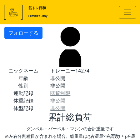
フォローする
ニックネーム
トレーニー14274
年齢
非公開
性別
非公開
運動記録
閲覧制限
体重記録
非公開
体型記録
非公開
累計総負荷
ダンベル・バーベル・マシンの合計重量です
※左右分割種目が含まれる場合、総重量は
((右重量×右回数) + (左重