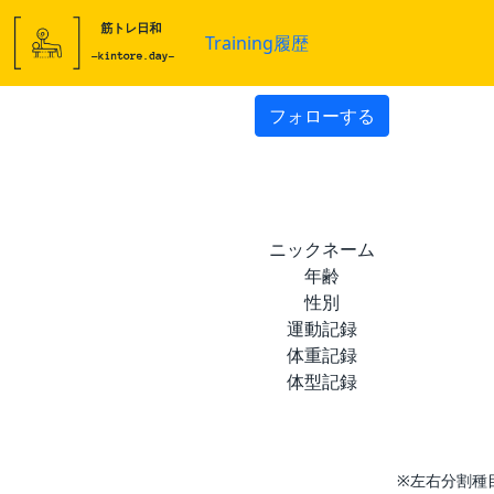
Training履歴
フォローする
ニックネーム
年齢
性別
運動記録
体重記録
体型記録
※左右分割種