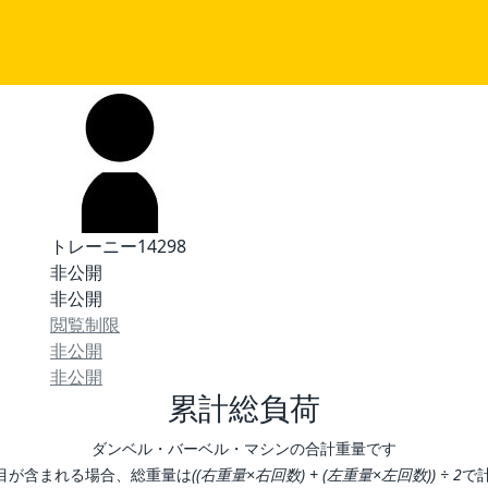
トレーニー14298
非公開
非公開
閲覧制限
非公開
非公開
累計総負荷
ダンベル・バーベル・マシンの合計重量です
目が含まれる場合、総重量は
((右重量×右回数) + (左重量×左回数)) ÷ 2
で