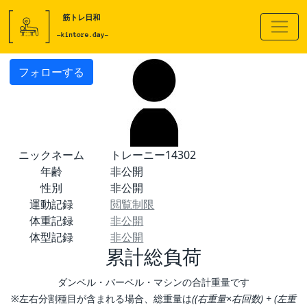
フォローする
ニックネーム
トレーニー14302
年齢
非公開
性別
非公開
運動記録
閲覧制限
体重記録
非公開
体型記録
非公開
累計総負荷
ダンベル・バーベル・マシンの合計重量です
※左右分割種目が含まれる場合、総重量は
((右重量×右回数) + (左重