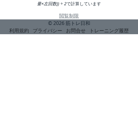
量×左回数)) ÷ 2
で計算しています
閲覧制限
© 2026
筋トレ日和
利用規約
プライバシー
お問合せ
トレーニング履歴