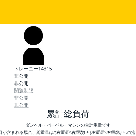
トレーニー14315
非公開
非公開
閲覧制限
非公開
非公開
累計総負荷
ダンベル・バーベル・マシンの合計重量です
目が含まれる場合、総重量は
((右重量×右回数) + (左重量×左回数)) ÷ 2
で