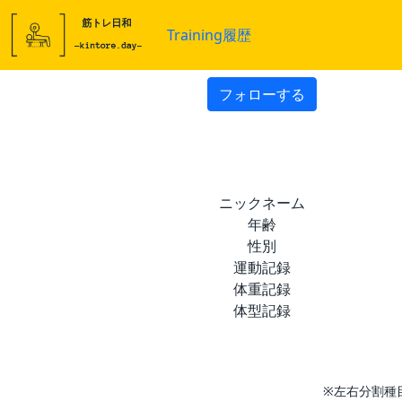
Training履歴
フォローする
ニックネーム
年齢
性別
運動記録
体重記録
体型記録
※左右分割種