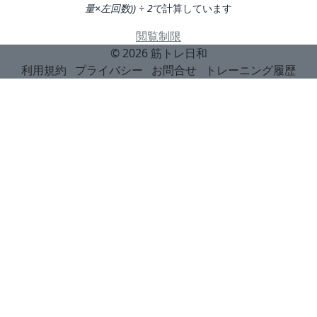
量×左回数)) ÷ 2
で計算しています
閲覧制限
© 2026
筋トレ日和
利用規約
プライバシー
お問合せ
トレーニング履歴