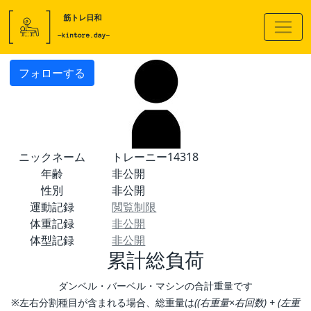
フォローする
ニックネーム
トレーニー14318
年齢
非公開
性別
非公開
運動記録
閲覧制限
体重記録
非公開
体型記録
非公開
累計総負荷
ダンベル・バーベル・マシンの合計重量です
※左右分割種目が含まれる場合、総重量は
((右重量×右回数) + (左重