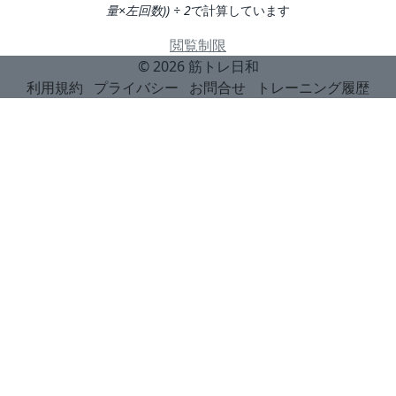
量×左回数)) ÷ 2
で計算しています
閲覧制限
© 2026
筋トレ日和
利用規約
プライバシー
お問合せ
トレーニング履歴