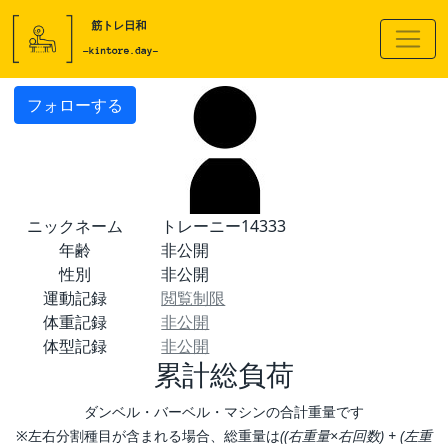
フォローする
ニックネーム
トレーニー14333
年齢
非公開
性別
非公開
運動記録
閲覧制限
体重記録
非公開
体型記録
非公開
累計総負荷
ダンベル・バーベル・マシンの合計重量です
※左右分割種目が含まれる場合、総重量は
((右重量×右回数) + (左重