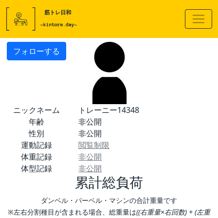
フォローする
ニックネーム
トレーニー14348
年齢
非公開
性別
非公開
運動記録
閲覧制限
体重記録
非公開
体型記録
非公開
累計総負荷
ダンベル・バーベル・マシンの合計重量です
※左右分割種目が含まれる場合、総重量は
((右重量×右回数) + (左重