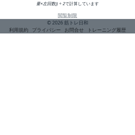
量×左回数)) ÷ 2
で計算しています
閲覧制限
© 2026
筋トレ日和
利用規約
プライバシー
お問合せ
トレーニング履歴