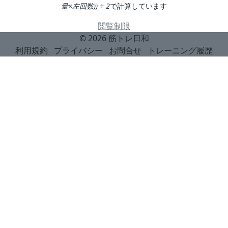
量×左回数)) ÷ 2
で計算しています
閲覧制限
© 2026
筋トレ日和
利用規約
プライバシー
お問合せ
トレーニング履歴