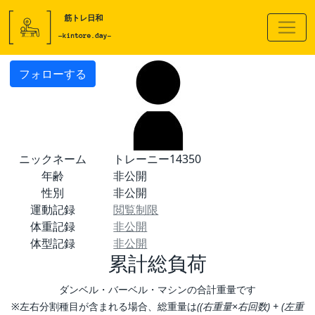
フォローする
ニックネーム
トレーニー14350
年齢
非公開
性別
非公開
運動記録
閲覧制限
体重記録
非公開
体型記録
非公開
累計総負荷
ダンベル・バーベル・マシンの合計重量です
※左右分割種目が含まれる場合、総重量は
((右重量×右回数) + (左重