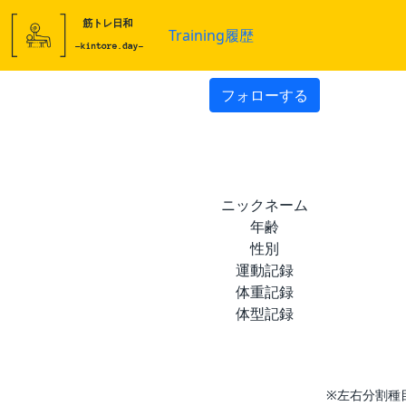
Training履歴
フォローする
ニックネーム
年齢
性別
運動記録
体重記録
体型記録
※左右分割種