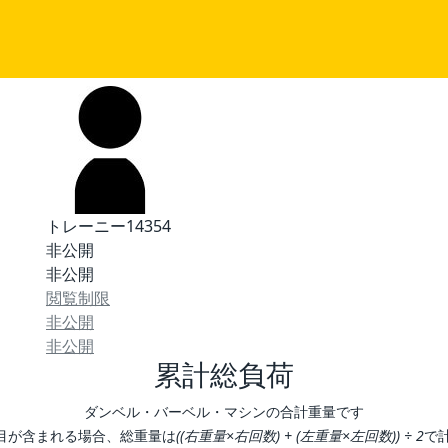
トレーニー14354
非公開
非公開
閲覧制限
非公開
非公開
累計総負荷
ダンベル・バーベル・マシンの合計重量です
目が含まれる場合、総重量は
((右重量×右回数) + (左重量×左回数)) ÷ 2
で