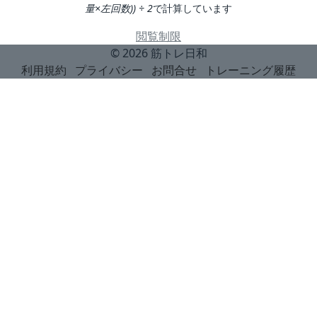
量×左回数)) ÷ 2
で計算しています
閲覧制限
© 2026
筋トレ日和
利用規約
プライバシー
お問合せ
トレーニング履歴