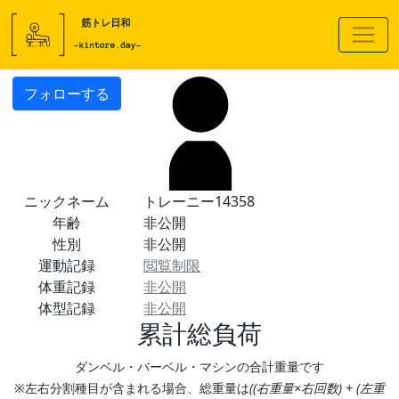
フォローする
ニックネーム
トレーニー14358
年齢
非公開
性別
非公開
運動記録
閲覧制限
体重記録
非公開
体型記録
非公開
累計総負荷
ダンベル・バーベル・マシンの合計重量です
※左右分割種目が含まれる場合、総重量は
((右重量×右回数) + (左重