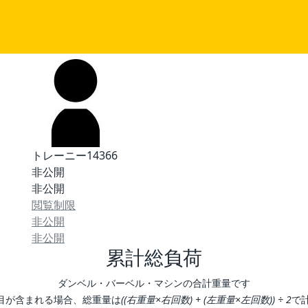
トレーニー14366
非公開
非公開
閲覧制限
非公開
非公開
累計総負荷
ダンベル・バーベル・マシンの合計重量です
目が含まれる場合、総重量は
((右重量×右回数) + (左重量×左回数)) ÷ 2
で