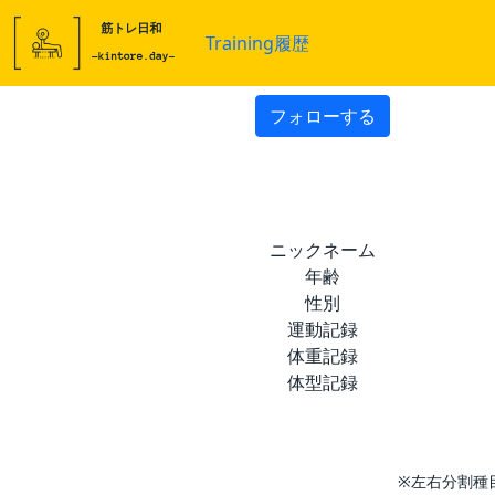
Training履歴
フォローする
ニックネーム
年齢
性別
運動記録
体重記録
体型記録
※左右分割種