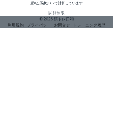
量×左回数)) ÷ 2
で計算しています
閲覧制限
© 2026
筋トレ日和
利用規約
プライバシー
お問合せ
トレーニング履歴