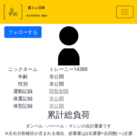
フォローする
ニックネーム
トレーニー14388
年齢
非公開
性別
非公開
運動記録
閲覧制限
体重記録
非公開
体型記録
非公開
累計総負荷
ダンベル・バーベル・マシンの合計重量です
※左右分割種目が含まれる場合、総重量は
((右重量×右回数) + (左重