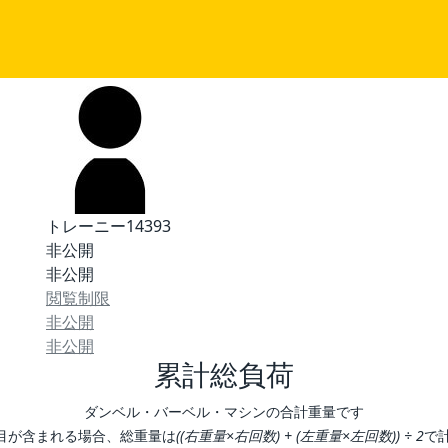
トレーニー14393
非公開
非公開
閲覧制限
非公開
非公開
累計総負荷
ダンベル・バーベル・マシンの合計重量です
目が含まれる場合、総重量は
((右重量×右回数) + (左重量×左回数)) ÷ 2
で