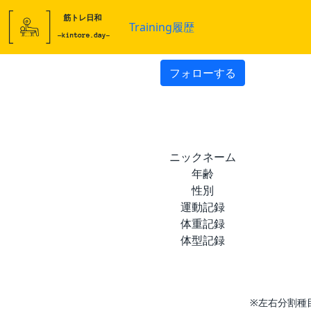
Training履歴
フォローする
ニックネーム
年齢
性別
運動記録
体重記録
体型記録
※左右分割種