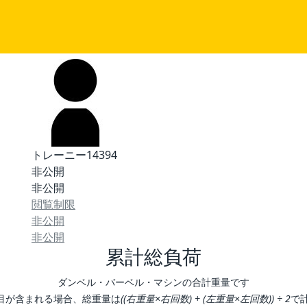
トレーニー14394
非公開
非公開
閲覧制限
非公開
非公開
累計総負荷
ダンベル・バーベル・マシンの合計重量です
目が含まれる場合、総重量は
((右重量×右回数) + (左重量×左回数)) ÷ 2
で