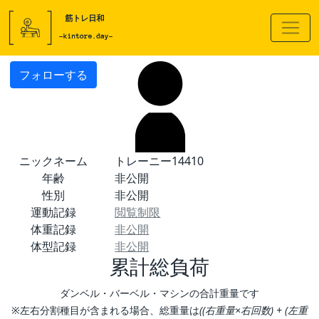
フォローする
ニックネーム
トレーニー14410
年齢
非公開
性別
非公開
運動記録
閲覧制限
体重記録
非公開
体型記録
非公開
累計総負荷
ダンベル・バーベル・マシンの合計重量です
※左右分割種目が含まれる場合、総重量は
((右重量×右回数) + (左重