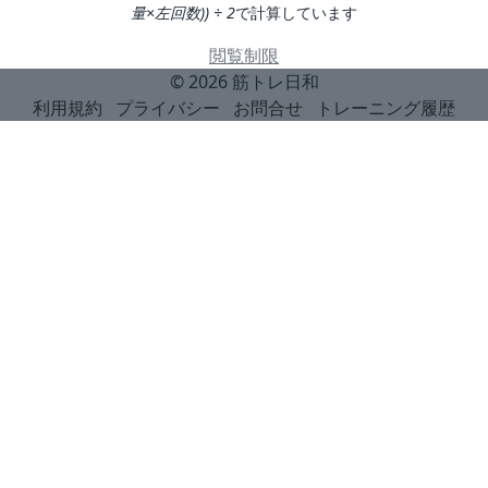
量×左回数)) ÷ 2
で計算しています
閲覧制限
© 2026
筋トレ日和
利用規約
プライバシー
お問合せ
トレーニング履歴