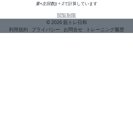
量×左回数)) ÷ 2
で計算しています
閲覧制限
© 2026
筋トレ日和
利用規約
プライバシー
お問合せ
トレーニング履歴