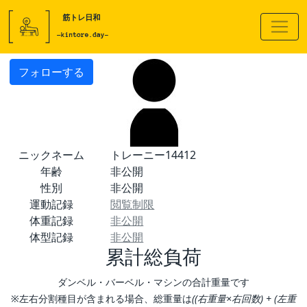
フォローする
ニックネーム
トレーニー14412
年齢
非公開
性別
非公開
運動記録
閲覧制限
体重記録
非公開
体型記録
非公開
累計総負荷
ダンベル・バーベル・マシンの合計重量です
※左右分割種目が含まれる場合、総重量は
((右重量×右回数) + (左重