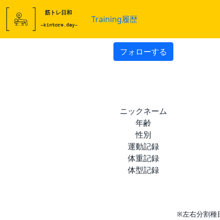
Training履歴
フォローする
ニックネーム
年齢
性別
運動記録
体重記録
体型記録
※左右分割種