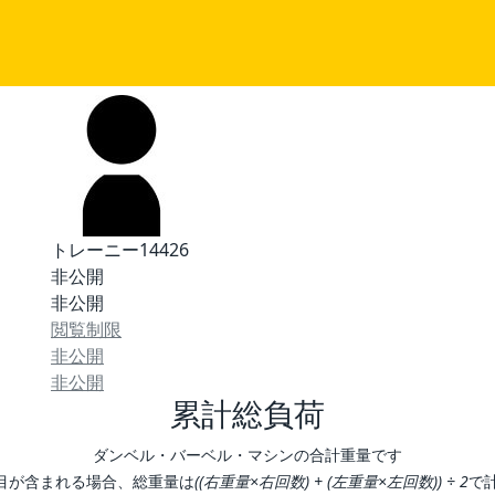
トレーニー14426
非公開
非公開
閲覧制限
非公開
非公開
累計総負荷
ダンベル・バーベル・マシンの合計重量です
目が含まれる場合、総重量は
((右重量×右回数) + (左重量×左回数)) ÷ 2
で