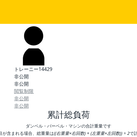
トレーニー14429
非公開
非公開
閲覧制限
非公開
非公開
累計総負荷
ダンベル・バーベル・マシンの合計重量です
目が含まれる場合、総重量は
((右重量×右回数) + (左重量×左回数)) ÷ 2
で