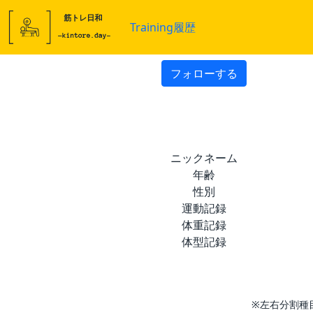
Training履歴
フォローする
ニックネーム
年齢
性別
運動記録
体重記録
体型記録
※左右分割種