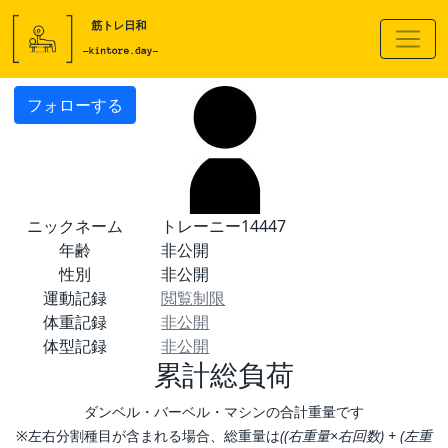
フォローする
ニックネーム
トレーニー14447
年齢
非公開
性別
非公開
運動記録
閲覧制限
体重記録
非公開
体型記録
非公開
累計総負荷
ダンベル・バーベル・マシンの合計重量です
※左右分割種目が含まれる場合、総重量は
((右重量×右回数) + (左重