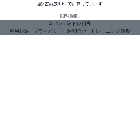
量×左回数)) ÷ 2
で計算しています
閲覧制限
© 2026
筋トレ日和
利用規約
プライバシー
お問合せ
トレーニング履歴