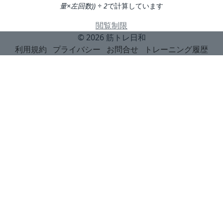
量×左回数)) ÷ 2
で計算しています
閲覧制限
© 2026
筋トレ日和
利用規約
プライバシー
お問合せ
トレーニング履歴