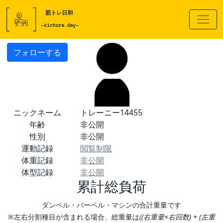
フォローする
ニックネーム
トレーニー14455
年齢
非公開
性別
非公開
運動記録
閲覧制限
体重記録
非公開
体型記録
非公開
累計総負荷
ダンベル・バーベル・マシンの合計重量です
※左右分割種目が含まれる場合、総重量は
((右重量×右回数) + (左重