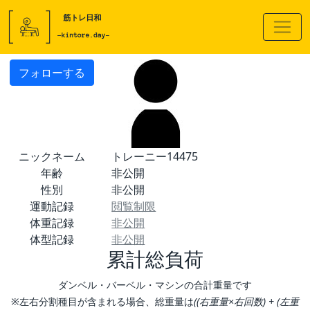
フォローする
ニックネーム
トレーニー14475
年齢
非公開
性別
非公開
運動記録
閲覧制限
体重記録
非公開
体型記録
非公開
累計総負荷
ダンベル・バーベル・マシンの合計重量です
※左右分割種目が含まれる場合、総重量は
((右重量×右回数) + (左重