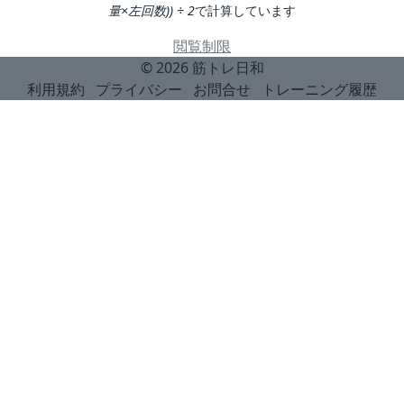
量×左回数)) ÷ 2
で計算しています
閲覧制限
© 2026
筋トレ日和
利用規約
プライバシー
お問合せ
トレーニング履歴