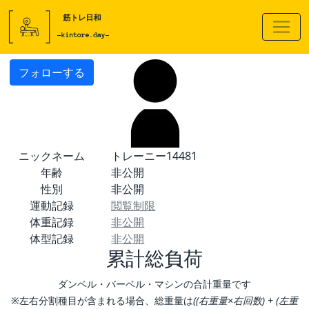
フォローする
ニックネーム
トレーニー14481
年齢
非公開
性別
非公開
運動記録
閲覧制限
体重記録
非公開
体型記録
非公開
累計総負荷
ダンベル・バーベル・マシンの合計重量です
※左右分割種目が含まれる場合、総重量は
((右重量×右回数) + (左重