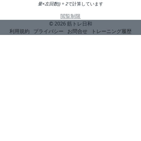
量×左回数)) ÷ 2
で計算しています
閲覧制限
© 2026
筋トレ日和
利用規約
プライバシー
お問合せ
トレーニング履歴