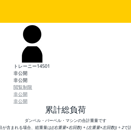
トレーニー14501
非公開
非公開
閲覧制限
非公開
非公開
累計総負荷
ダンベル・バーベル・マシンの合計重量です
目が含まれる場合、総重量は
((右重量×右回数) + (左重量×左回数)) ÷ 2
で