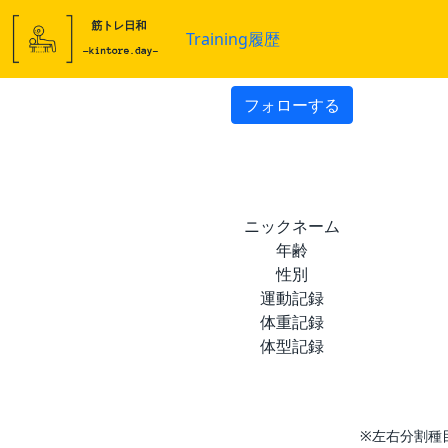
Training履歴
フォローする
ニックネーム
年齢
性別
運動記録
体重記録
体型記録
※左右分割種