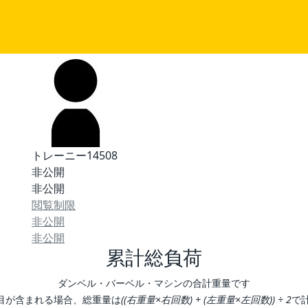
トレーニー14508
非公開
非公開
閲覧制限
非公開
非公開
累計総負荷
ダンベル・バーベル・マシンの合計重量です
目が含まれる場合、総重量は
((右重量×右回数) + (左重量×左回数)) ÷ 2
で