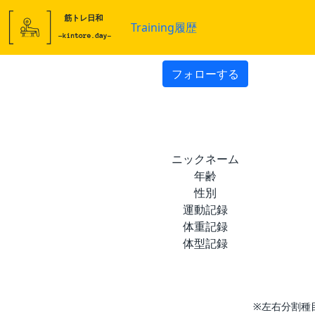
Training履歴
フォローする
ニックネーム
年齢
性別
運動記録
体重記録
体型記録
※左右分割種