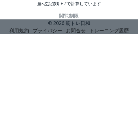
量×左回数)) ÷ 2
で計算しています
閲覧制限
© 2026
筋トレ日和
利用規約
プライバシー
お問合せ
トレーニング履歴