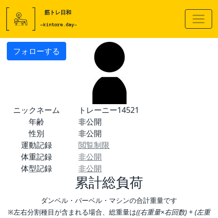
フォローする
ニックネーム
トレーニー14521
年齢
非公開
性別
非公開
運動記録
閲覧制限
体重記録
非公開
体型記録
非公開
累計総負荷
ダンベル・バーベル・マシンの合計重量です
※左右分割種目が含まれる場合、総重量は
((右重量×右回数) + (左重