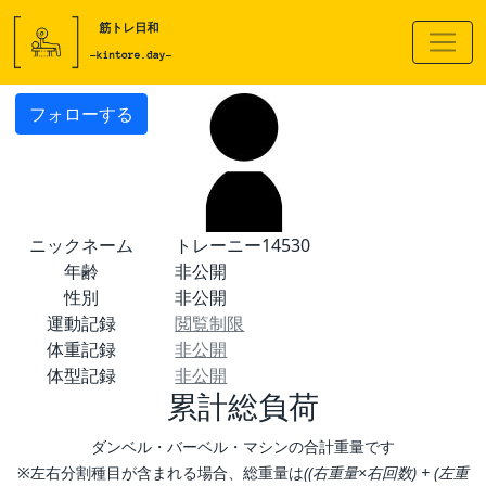
フォローする
ニックネーム
トレーニー14530
年齢
非公開
性別
非公開
運動記録
閲覧制限
体重記録
非公開
体型記録
非公開
累計総負荷
ダンベル・バーベル・マシンの合計重量です
※左右分割種目が含まれる場合、総重量は
((右重量×右回数) + (左重