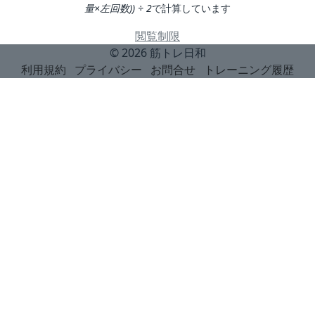
量×左回数)) ÷ 2
で計算しています
閲覧制限
© 2026
筋トレ日和
利用規約
プライバシー
お問合せ
トレーニング履歴