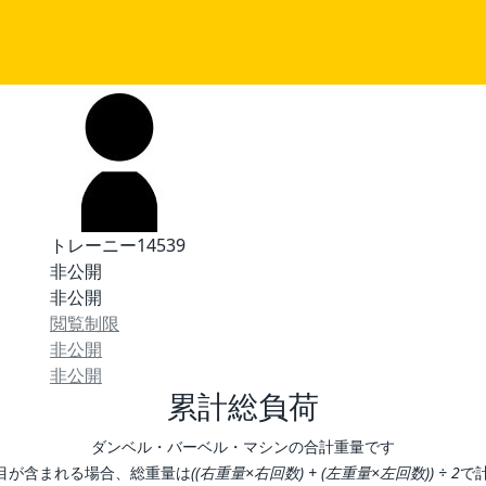
トレーニー14539
非公開
非公開
閲覧制限
非公開
非公開
累計総負荷
ダンベル・バーベル・マシンの合計重量です
目が含まれる場合、総重量は
((右重量×右回数) + (左重量×左回数)) ÷ 2
で