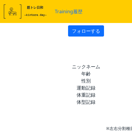
Training履歴
フォローする
ニックネーム
年齢
性別
運動記録
体重記録
体型記録
※左右分割種