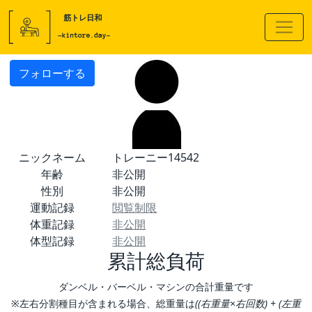
フォローする
ニックネーム
トレーニー14542
年齢
非公開
性別
非公開
運動記録
閲覧制限
体重記録
非公開
体型記録
非公開
累計総負荷
ダンベル・バーベル・マシンの合計重量です
※左右分割種目が含まれる場合、総重量は
((右重量×右回数) + (左重