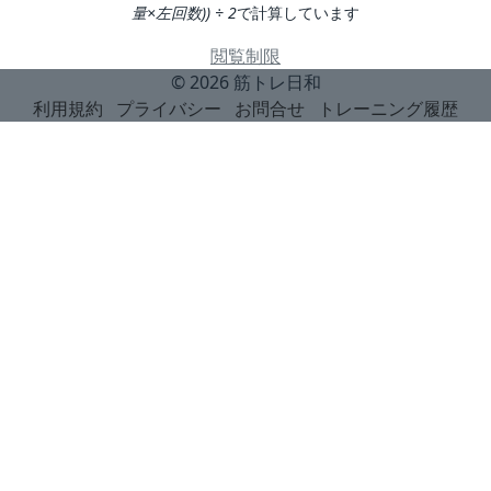
量×左回数)) ÷ 2
で計算しています
閲覧制限
© 2026
筋トレ日和
利用規約
プライバシー
お問合せ
トレーニング履歴