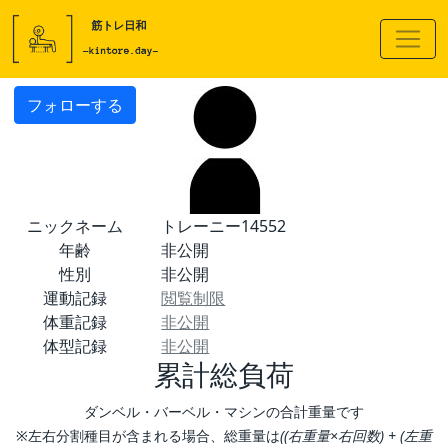
フォローする
ニックネーム
トレーニー14552
年齢
非公開
性別
非公開
運動記録
閲覧制限
体重記録
非公開
体型記録
非公開
累計総負荷
ダンベル・バーベル・マシンの合計重量です
※左右分割種目が含まれる場合、総重量は
((右重量×右回数) + (左重