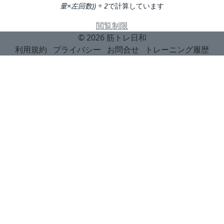
量×左回数)) ÷ 2
で計算しています
閲覧制限
© 2026
筋トレ日和
利用規約
プライバシー
お問合せ
トレーニング履歴