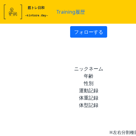
Training履歴
フォローする
ニックネーム
年齢
性別
運動記録
体重記録
体型記録
※左右分割種