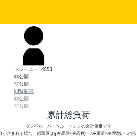
トレーニー14553
非公開
非公開
閲覧制限
非公開
非公開
累計総負荷
ダンベル・バーベル・マシンの合計重量です
目が含まれる場合、総重量は
((右重量×右回数) + (左重量×左回数)) ÷ 2
で