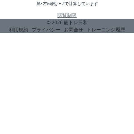
量×左回数)) ÷ 2
で計算しています
閲覧制限
© 2026
筋トレ日和
利用規約
プライバシー
お問合せ
トレーニング履歴