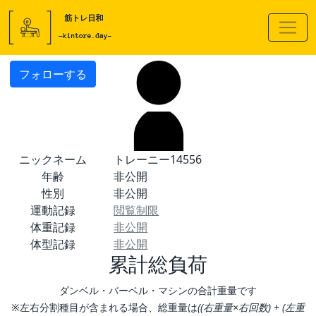
フォローする
ニックネーム
トレーニー14556
年齢
非公開
性別
非公開
運動記録
閲覧制限
体重記録
非公開
体型記録
非公開
累計総負荷
ダンベル・バーベル・マシンの合計重量です
※左右分割種目が含まれる場合、総重量は
((右重量×右回数) + (左重