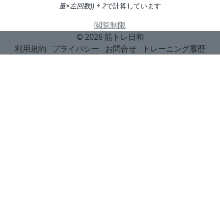
量×左回数)) ÷ 2
で計算しています
閲覧制限
© 2026
筋トレ日和
利用規約
プライバシー
お問合せ
トレーニング履歴