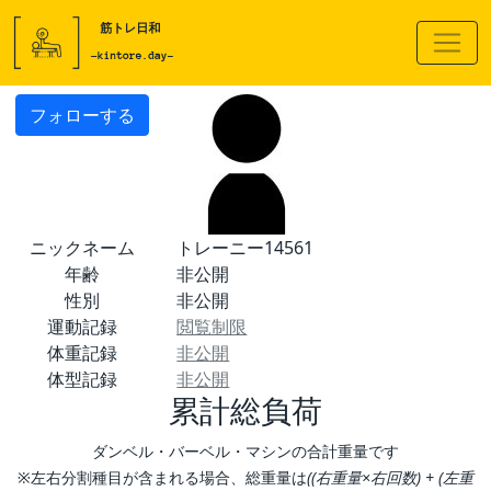
フォローする
ニックネーム
トレーニー14561
年齢
非公開
性別
非公開
運動記録
閲覧制限
体重記録
非公開
体型記録
非公開
累計総負荷
ダンベル・バーベル・マシンの合計重量です
※左右分割種目が含まれる場合、総重量は
((右重量×右回数) + (左重